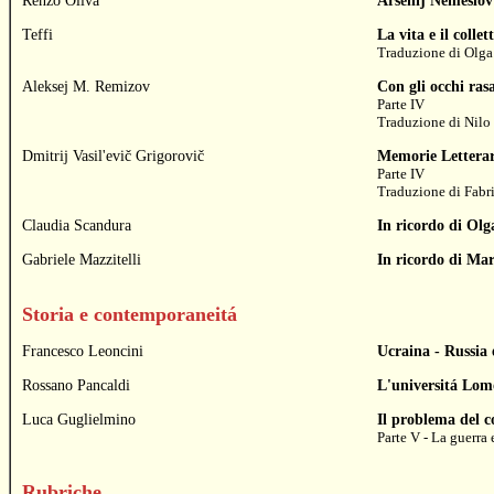
Renzo Oliva
Arsenij Nemeslov: 
Teffi
La vita e il collet
Traduzione di
Olg
Aleksej M. Remizov
Con gli occhi rasa
Parte IV
Traduzione di
Nilo
Dmitrij Vasil'evič Grigorovič
Memorie Letterar
Parte IV
Traduzione di
Fabr
Claudia Scandura
In ricordo di Olg
Gabriele Mazzitelli
In ricordo di Mar
Storia e contemporaneitá
Francesco Leoncini
Ucraina - Russia 
Rossano Pancaldi
L'universitá Lomo
Luca Guglielmino
Il problema del c
Parte V - La guerra 
Rubriche