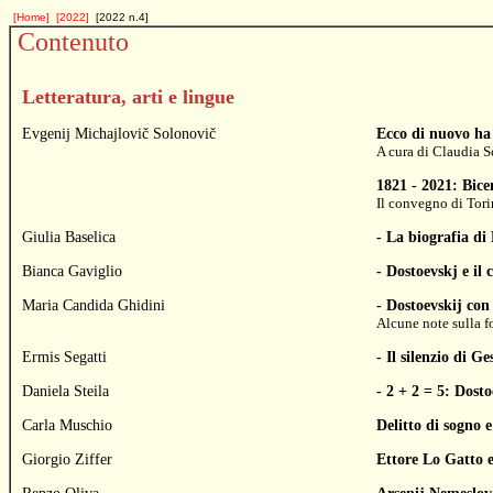
[Home]
[2022]
[2022 n.4]
Contenuto
Letteratura, arti e lingue
Evgenij Michajlovič Solonovič
Ecco di nuovo ha 
A cura di
Claudia S
1821 - 2021: Bice
Il convegno di Tor
Giulia Baselica
- La biografia di 
Bianca Gaviglio
- Dostoevskj e il 
Maria Candida Ghidini
- Dostoevskij co
Alcune note sulla 
Ermis Segatti
- Il silenzio di G
Daniela Steila
- 2 + 2 = 5: Dosto
Carla Muschio
Delitto di sogno e
Giorgio Ziffer
Ettore Lo Gatto e