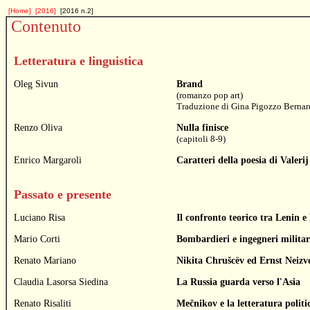
[Home]
[2016]
[2016 n.2]
Contenuto
Letteratura e linguistica
Oleg Sivun
Brand
(romanzo pop art)
Traduzione di
Gina Pigozzo Bernar
Renzo Oliva
Nulla finisce
(capitoli 8-9)
Enrico Margaroli
Caratteri della poesia di Valeri
Passato e presente
Luciano Risa
Il confronto teorico tra Lenin 
Mario Corti
Bombardieri e ingegneri militar
Renato Mariano
Nikita Chrušcëv ed Ernst Neizv
Claudia Lasorsa Siedina
La Russia guarda verso l'Asia
Renato Risaliti
Mečnikov e la letteratura politic