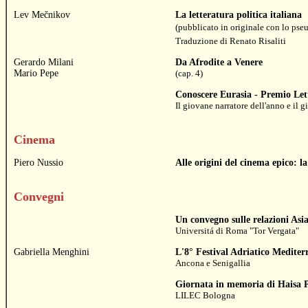
Lev Mečnikov
La letteratura politica italiana
(pubblicato in originale con lo ps
Traduzione di
Renato Risaliti
Gerardo Milani
Da Afrodite a Venere
Mario Pepe
(cap. 4)
Conoscere Eurasia - Premio Le
Il giovane narratore dell'anno e il 
Cinema
Piero Nussio
Alle origini del cinema epico: 
Convegni
Un convegno sulle relazioni Asi
Universitá di Roma "Tor Vergata"
Gabriella Menghini
L'8° Festival Adriatico Mediter
Ancona e Senigallia
Giornata in memoria di Haisa 
LILEC Bologna