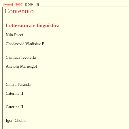
[Home]
[2009]
[2009 n.3]
Contenuto
Letteratura e linguistica
Nilo Pucci
Chodasevič Vladislav F.
Gianluca IevoleIla
Anatolij Mariengof
Chiara Faranda
Caterina II
Caterina II
Igor' Cholin