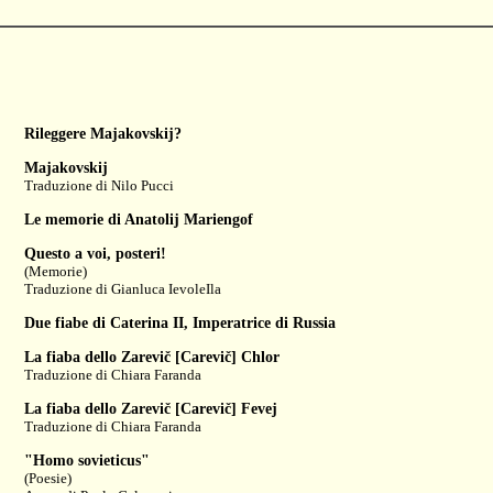
Rileggere Majakovskij?
Majakovskij
Traduzione di
Nilo Pucci
Le memorie di Anatolij Mariengof
Questo a voi, posteri!
(Memorie)
Traduzione di
Gianluca IevoleIla
Due fiabe di Caterina II, Imperatrice di Russia
La fiaba dello Zarevič [Carevič] Chlor
Traduzione di
Chiara Faranda
La fiaba dello Zarevič [Carevič] Fevej
Traduzione di
Chiara Faranda
"Homo sovieticus"
(Poesie)