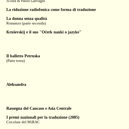
A cura di
Paolo Galvagni
La riduzione radiofonica come forma di traduzione
La donna senza qualitá
Romanzo (parte seconda)
Kruševskij e il suo "Očerk nauki o jazyke"
Il balletto Petruska
(Parte terza)
Aleksandra
Rassegna del Caucaso e Asia Centrale
I premi nazionali per la traduzione (2005)
Circolare del MiBAC