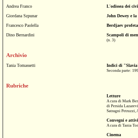
Andrea Franco
L'odissea dei civi
Giordana Szpunar
John Dewey e la 
Francesco Paolella
Berdjaev profeta 
Dino Bernardini
Scampoli di me
(n. 3)
Archivio
Tania Tomassetti
Indici di "Slavi
Seconda parte: 19
Rubriche
Letture
A cura di
Mark Ber
di
Persida Lazarev
Satragni Petruzzi
,
Convegni e attivi
A cura di
Tania To
Cinema