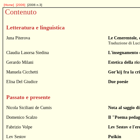
[Home]
[2006]
[2006 n.3]
Contenuto
Letteratura e linguistica
Juna Piterova
Le Cenerentole, o
Traduzione di
Luc
Claudia Lasorsa Siedina
L'insegnamento d
Gerardo Milani
Estetica della ri
Manuela Cicchetti
Gor'kij fra la cr
Elisa Del Giudice
Due poesie
Passato e presente
Nicola Siciliani de Cumis
Nota al saggio d
Domenico Scalzo
Il "Poema pedag
Fabrizio Volpe
Lev Sestov e l'er
Lev Sestov
Puškin