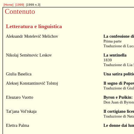
[Home]
[1999]
[1999 n.3]
Contenuto
Letteratura e linguistica
Aleksandr Motelevič Melichov
La confessione d
Prima parte
Traduzione di
Luc
Nikolaj Semënovic Leskov
La sentinella
1839
Traduzione di
Lia 
Giulia Baselica
Una satira politi
Aleksej Konstantinovič Tolstoj
Il sogno di Popo
Traduzione di
Giul
Eleazaro Vuotto
Byron e Puškin: 
Don Juan di Byron
Tat'jana Vol'tskaja
Il cortigiano lice
Traduzione di
Nata
Elettra Palma
Le donne dai lun