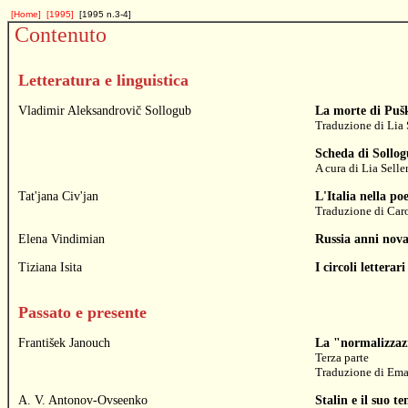
[Home]
[1995]
[1995 n.3-4]
Contenuto
Letteratura e linguistica
Vladimir Aleksandrovič Sollogub
La morte di Puš
Traduzione di
Lia 
Scheda di Sollo
A cura di
Lia Selle
Tat'jana Civ'jan
L'Italia nella po
Traduzione di
Car
Elena Vindimian
Russia anni nova
Tiziana Isita
I circoli letterar
Passato e presente
František Janouch
La "normalizzazi
Terza parte
Traduzione di
Ema
A. V. Antonov-Ovseenko
Stalin e il suo t