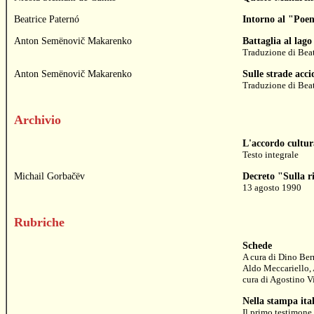
Beatrice Paternó
Intorno al "Poe
Anton Semënovič Makarenko
Battaglia al lag
Traduzione di
Beat
Anton Semënovič Makarenko
Sulle strade acc
Traduzione di
Beat
Archivio
L'accordo cultura
Testo integrale
Michail Gorbačëv
Decreto "Sulla ri
13 agosto 1990
Rubriche
Schede
A cura di
Dino Ber
Aldo Meccariello
,
cura di
Agostino V
Nella stampa ita
Il primo testimone 