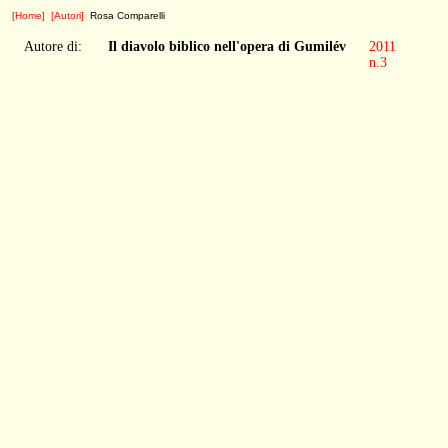
[Home]
[Autori]
Rosa Comparelli
Autore di:
Il diavolo biblico nell'opera di Gumilév
2011
n.3