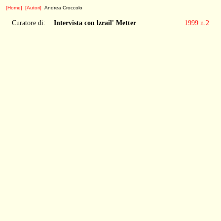
[Home]
[Autori]
Andrea Croccolo
Curatore di:
Intervista con lzrail' Metter
1999 n.2