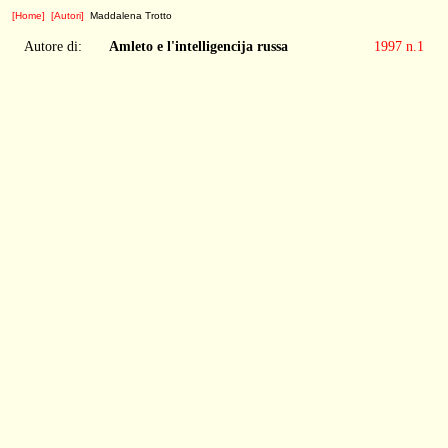
[Home]
[Autori]
Maddalena Trotto
Autore di:
Amleto e l'intelligencija russa
1997 n.1